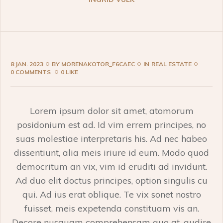
8 JAN. 2023
BY
MORENAKOTOR_F6CAEC
IN
REAL ESTATE
0 COMMENTS
0 LIKE
Lorem ipsum dolor sit amet, atomorum
posidonium est ad. Id vim errem principes, no
suas molestiae interpretaris his. Ad nec habeo
dissentiunt, alia meis iriure id eum. Modo quod
democritum an vix, vim id eruditi ad invidunt.
Ad duo elit doctus principes, option singulis cu
qui. Ad ius erat oblique. Te vix sonet nostro
fuisset, meis expetenda constituam vis an.
Decore nusquam comprehensam quo at, audire