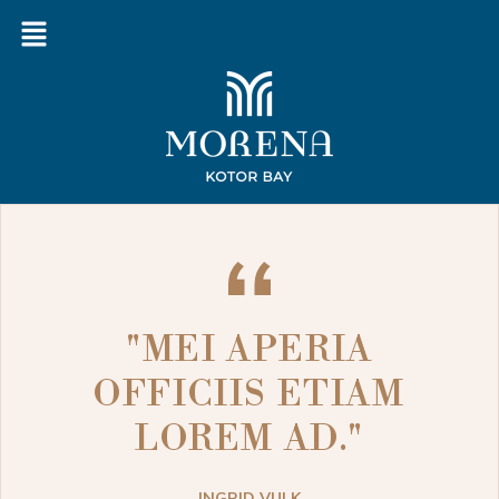
"MEI APERIA
OFFICIIS ETIAM
LOREM AD."
INGRID VULK