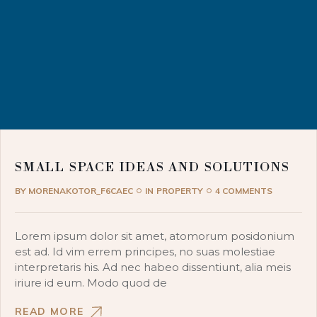
SMALL SPACE IDEAS AND SOLUTIONS
BY
MORENAKOTOR_F6CAEC
IN
PROPERTY
4 COMMENTS
Lorem ipsum dolor sit amet, atomorum posidonium
est ad. Id vim errem principes, no suas molestiae
interpretaris his. Ad nec habeo dissentiunt, alia meis
iriure id eum. Modo quod de
READ MORE