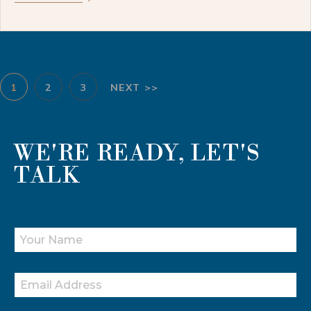
1
2
3
NEXT >>
WE'RE READY, LET'S
TALK
Y
O
U
R
E
N
M
A
A