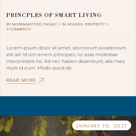
PRINCPLES OF SMART LIVING
BY
MORENAKOTOR_F6CAEC
IN
HOUSES
PROPERTY
0 COMMENTS
Lorem ipsum dolor sit amet, atomorum posidonium
est ad. Id vim errem principes, no suas molestiae
interpretaris his. Ad nec habeo dissentiunt, alia meis
iriure id eum. Modo quod de
READ MORE
JANUARY 10, 2023