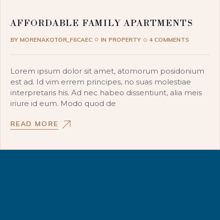
AFFORDABLE FAMILY APARTMENTS
BY
MORENAKOTOR_F6CAEC
IN
PROPERTY
4 COMMENTS
Lorem ipsum dolor sit amet, atomorum posidonium
est ad. Id vim errem principes, no suas molestiae
interpretaris his. Ad nec habeo dissentiunt, alia meis
iriure id eum. Modo quod de
READ MORE