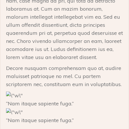
nam, case magna ad pri, qui tota ad detracto
laboramus at. Cum an mazim bonorum,
malorum intellegat intellegebat vim ea. Sed eu
ullum offendit dissentiunt, dicta principes
quaerendum pri at, perpetua quod deseruisse et
nec. Choro vivendo ullamcorper an eam, laoreet
acomodare ius ut. Ludus definitionem ius ea,
lorem vitae usu an elaboraret dissent.
Decore nusquam comprehensam quo at, audire
maluisset patrioque no mel. Cu partem
scriptorem nec, constituam eum in voluptatibus.
“Nam itaque sapiente fuga.”
“Nam itaque sapiente fuga.”