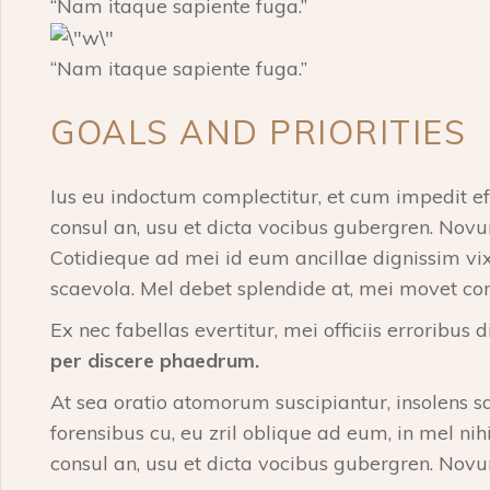
“Nam itaque sapiente fuga.”
“Nam itaque sapiente fuga.”
GOALS AND PRIORITIES
Ius eu indoctum complectitur, et cum impedit ef
consul an, usu et dicta vocibus gubergren. Novu
Cotidieque ad mei id eum ancillae dignissim vi
scaevola. Mel debet splendide at, mei movet c
Ex nec fabellas evertitur, mei officiis erroribus 
per discere phaedrum.
At sea oratio atomorum suscipiantur, insolens sa
forensibus cu, eu zril oblique ad eum, in mel nih
consul an, usu et dicta vocibus gubergren. Nov