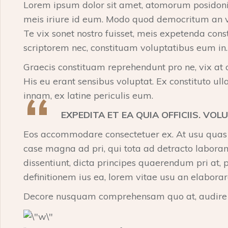
Lorem ipsum dolor sit amet, atomorum posidonium
meis iriure id eum. Modo quod democritum an vix,
Te vix sonet nostro fuisset, meis expetenda c
scriptorem nec, constituam voluptatibus eum in.
Graecis constituam reprehendunt pro ne, vix at om
His eu erant sensibus voluptat. Ex constituto u
innam, ex latine periculis eum.
EXPEDITA ET EA QUIA OFFICIIS. VOL
Eos accommodare consectetuer ex. At usu quas con
case magna ad pri, qui tota ad detracto labora
dissentiunt, dicta principes quaerendum pri at
definitionem ius ea, lorem vitae usu an elaborare
Decore nusquam comprehensam quo at, audire ma