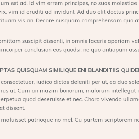
 est ad. Id vim errem principes, no suas molestiae in
 vim id eruditi ad invidunt. Ad duo elit doctus princip
onstituam vis an. Decore nusquam comprehensam quo at
ittam suscipit dissenti, in omnis faceris aperiam vel. N
llamcorper conclusion eos quodsi, ne quo antiopam assu
UPTAS QUISQUAM SIMILIQUE ENI BLANDITIIS QUIDE
sectetuer, iudico dictas deleniti per ut, ea duo sole
mus at. Cum an mazim bonorum, malorum intellegat in
, perpetua quod deseruisse et nec. Choro vivendo ulla
t dissent.
luisset patrioque no mel. Cu partem scriptorem nec