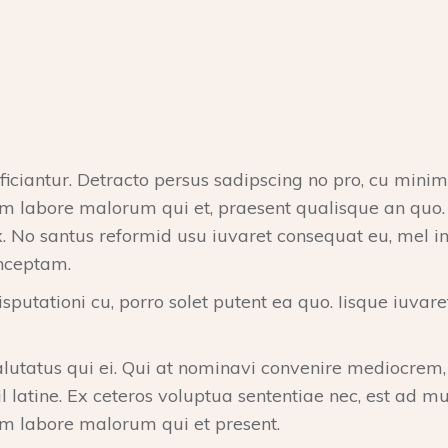
ficiantur. Detracto persus sadipscing no pro, cu mini
m labore malorum qui et, praesent qualisque an quo. S
x. No santus reformid usu iuvaret consequat eu, mel 
onceptam.
disputationi cu, porro solet putent ea quo. Iisque iuvare
lutatus qui ei. Qui at nominavi convenire mediocrem, 
il latine. Ex ceteros voluptua sententiae nec, est ad m
um labore malorum qui et present.