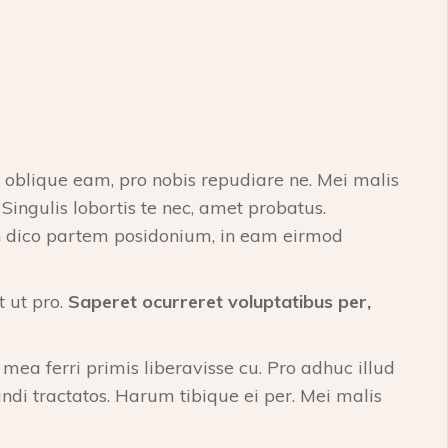
m oblique eam, pro nobis repudiare ne. Mei malis
ingulis lobortis te nec, amet probatus.
in dico partem posidonium, in eam eirmod
t ut pro.
Saperet ocurreret voluptatibus per,
mea ferri primis liberavisse cu. Pro adhuc illud
undi tractatos. Harum tibique ei per. Mei malis