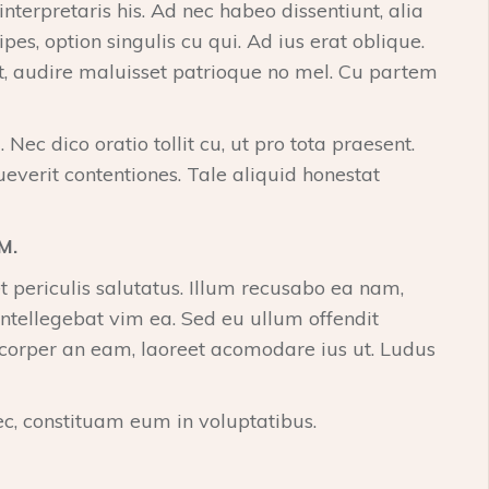
terpretaris his. Ad nec habeo dissentiunt, alia
es, option singulis cu qui. Ad ius erat oblique.
, audire maluisset patrioque no mel. Cu partem
ec dico oratio tollit cu, ut pro tota praesent.
everit contentiones. Tale aliquid honestat
M.
t periculis salutatus. Illum recusabo ea nam,
tellegebat vim ea. Sed eu ullum offendit
mcorper an eam, laoreet acomodare ius ut. Ludus
, constituam eum in voluptatibus.